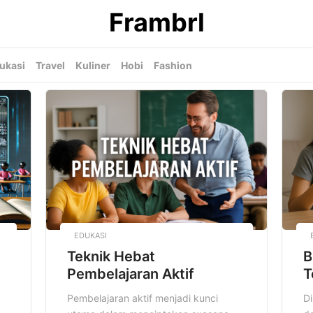
Frambrl
ukasi
Travel
Kuliner
Hobi
Fashion
EDUKASI
Teknik Hebat
B
Pembelajaran Aktif
T
Pembelajaran aktif menjadi kunci
Di