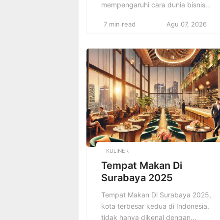
mempengaruhi cara dunia bisnis
beroperasi adalah pembelajaran mes
7 min read
Agu 07, 2026
(Machine Learning). Pembelajaran
mesin, sebagai cabang dari
kecerdasan buatan (Artificial
Intelligence/AI), telah mengubah car
perusahaan berinteraksi dengan dat
memproses informasi, serta mengamb
keputusan. Tidak hanya terbatas pa
sektor teknologi, kini pembelajaran
mesin telah merambah ke hampir
seluruh bidang, […]
KULINER
Tempat Makan Di
Surabaya 2025
Tempat Makan Di Surabaya 2025,
kota terbesar kedua di Indonesia,
tidak hanya dikenal dengan