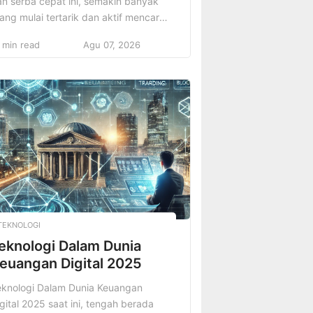
n serba cepat ini, semakin banyak
ang mulai tertarik dan aktif mencari
ara untuk memperoleh penghasilan
 min read
Agu 07, 2026
ambahan, bahkan hingga mencapai
ndapatan utama, melalui Bisnis
umahan Online Terbongkar yang
nawarkan fleksibilitas tinggi serta
emudahan akses tanpa batas. Tren
snis yang dapat dijalankan langsung
ari kenyamanan rumah ini memang
emakin populer […]
TEKNOLOGI
eknologi Dalam Dunia
euangan Digital 2025
eknologi Dalam Dunia Keuangan
gital 2025 saat ini, tengah berada