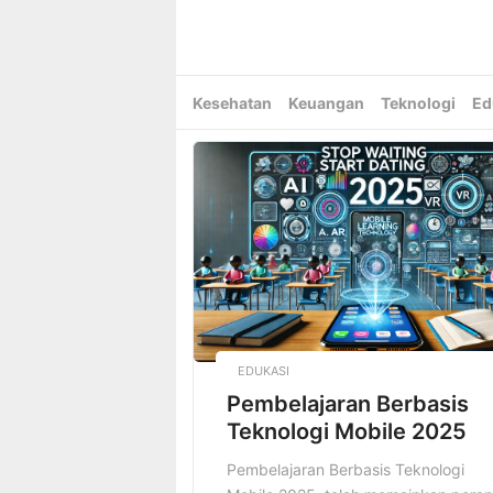
Skip
to
content
Kesehatan
Keuangan
Teknologi
Ed
EDUKASI
Pembelajaran Berbasis
Teknologi Mobile 2025
Pembelajaran Berbasis Teknologi