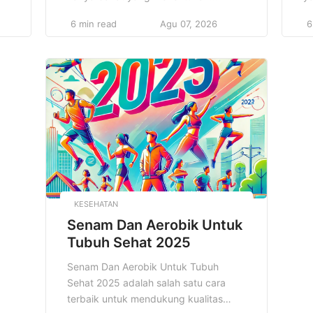
kesuksesan, melainkan juga
B
6 min read
Agu 07, 2026
6
pi
bagaimana menjalankan Rutinitas
k
Sekolah Siswa Hebat secara konsisten
la
dan terstruktur. Rutinitas ini
m
i
membentuk kebiasaan yang
O
mendukung keberhasilan belajar dan
m
pengembangan diri. Dengan
ef
,
menjalankan rutinitas yang tepat,
p
siswa dapat mengatur waktu,
pe
meningkatkan fokus, dan menjaga
me
kesehatan mental serta fisik. […]
KESEHATAN
Senam Dan Aerobik Untuk
Tubuh Sehat 2025
Senam Dan Aerobik Untuk Tubuh
Sehat 2025 adalah salah satu cara
terbaik untuk mendukung kualitas