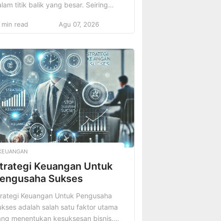
lam titik balik yang besar. Seiring
engan pesatnya perkembangan
 min read
Agu 07, 2026
knologi, sektor keuangan pun
engalami transformasi yang
gnifikan. Teknologi telah menjadi
ekuatan pendorong yang mengubah
ra kita berinteraksi dengan uang,
lakukan transaksi, serta mengelola
et dan investasi. Pengenalan
knologi baru tidak hanya
eningkatkan kenyamanan dan
isiensi, […]
KEUANGAN
trategi Keuangan Untuk
engusaha Sukses
trategi Keuangan Untuk Pengusaha
kses adalah salah satu faktor utama
ang menentukan kesuksesan bisnis.