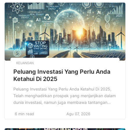
juga dikenal sebagai dapur virtual, ghost kitchen, atau
dark kitchen. Cloud Kitchen merupakan konsep bisnis
kuliner […]
KEUANGAN
Peluang Investasi Yang Perlu Anda
Ketahui Di 2025
Peluang Investasi Yang Perlu Anda Ketahui Di 2025,
Telah menghadirkan prospek yang menjanjikan dalam
dunia investasi, namun juga membawa tantangan
yang tidak bisa diabaikan begitu saja. Bagi banyak
6 min read
Agu 07, 2026
investor, baik yang sudah berpengalaman maupun
yang baru memulai perjalanan investasi mereka, tahun
ini menjadi titik balik yang penuh potensi untuk meraih