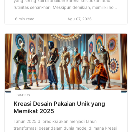
yang sering kali di abaikan karena kesibukan atau
rutinitas sehari-hari. Meskipun demikian, memiliki hobi
bukan hanya sekadar kegiatan pengisi waktu luang.
6 min read
Agu 07, 2026
Hobi seru untuk meningkatkan hidup Anda dapat
membawa banyak manfaat, dari sisi fisik, emosional,
hingga mental. Melalui berbagai kegiatan yang
menyenangkan, hobi bisa menjadi sarana untuk
meredakan […]
FASHION
Kreasi Desain Pakaian Unik yang
Memikat 2025
Tahun 2025 di prediksi akan menjadi tahun
transformasi besar dalam dunia mode, di mana kreasi