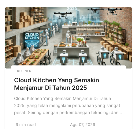
pengembangan aplikasi yang membutuhkan respons
waktu nyata, seperti kendaraan otonom, operasi
medis jarak jauh, dan perangkat pintar yang
terhubung. Kecepatan tinggi […]
KULINER
Cloud Kitchen Yang Semakin
Menjamur Di Tahun 2025
Cloud Kitchen Yang Semakin Menjamur Di Tahun
2025, yang telah mengalami perubahan yang sangat
pesat. Seiring dengan perkembangan teknologi dan
perubahan pola konsumsi masyarakat. Salah satu
6 min read
Agu 07, 2026
fenomena yang semakin menonjol dalam sektor ini
adalah meningkatnya popularitas Cloud Kitchen, yang