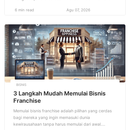
Indonesia, biaya pendidikan tinggi yang terus
6 min read
Agu 07, 2026
meningkat sering kali menjadi penghalang bagi
banyak pelajar yang berpotensi untuk melanjutkan
studi. Oleh karena itu, beasiswa umum hadir sebagai
jawaban atas tantangan tersebut, membantu pelajar
dan mahasiswa dari keluarga […]
BISNIS
3 Langkah Mudah Memulai Bisnis
Franchise
Memulai bisnis franchise adalah pilihan yang cerdas
bagi mereka yang ingin memasuki dunia
kewirausahaan tanpa harus memulai dari awal.