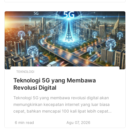
jadi travel blogger terkenal dan sukses, Anda
memerlukan lebih dari sekadar hasrat untuk
bepergian. Anda membutuhkan strategi yang jelas,
konsistensi, dan pemahaman […]
TEKNOLOGI
Teknologi 5G yang Membawa
Revolusi Digital
Teknologi 5G yang membawa revolusi digital akan
memungkinkan kecepatan internet yang luar biasa
cepat, bahkan mencapai 100 kali lipat lebih cepat
daripada 4G. Dengan latensi yang sangat rendah,
6 min read
Agu 07, 2026
teknologi ini juga membuka pintu untuk