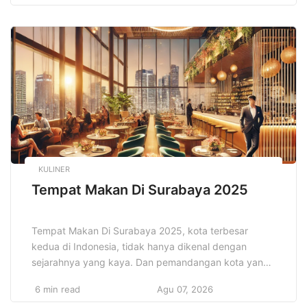
pendorong yang mengubah cara kita berinteraksi
dengan uang, melakukan transaksi, serta mengelola
aset dan investasi. Pengenalan teknologi baru tidak
hanya meningkatkan kenyamanan dan efisiensi, […]
KULINER
Tempat Makan Di Surabaya 2025
Tempat Makan Di Surabaya 2025, kota terbesar
kedua di Indonesia, tidak hanya dikenal dengan
sejarahnya yang kaya. Dan pemandangan kota yang
sibuk, tetapi juga sebagai surga kuliner yang
6 min read
Agu 07, 2026
menggoda. Pada tahun 2025, Surabaya semakin