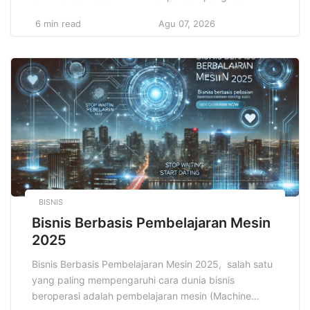
tambahan, bahkan hingga mencapai pendapatan
6 min read
Agu 07, 2026
utama, melalui Bisnis Rumahan Online Terbongkar
yang menawarkan fleksibilitas tinggi serta kemudahan
akses tanpa batas. Tren bisnis yang dapat dijalankan
langsung dari kenyamanan rumah ini memang
semakin populer […]
BISNIS
Bisnis Berbasis Pembelajaran Mesin
2025
Bisnis Berbasis Pembelajaran Mesin 2025, salah satu
yang paling mempengaruhi cara dunia bisnis
beroperasi adalah pembelajaran mesin (Machine