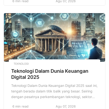
6 min read
Agu 07, 2026
infrastruktur. Fokus utama dalam perencanaan ini
adalah pengembangan sektor pariwisata yang dapat
menguntungkan bagi negara, masyarakat, dan
lingkungan hidup dalam jangka waktu panjang.
Sektor pariwisata, sebagai salah satu […]
TEKNOLOGI
Teknologi Dalam Dunia Keuangan
Digital 2025
Teknologi Dalam Dunia Keuangan Digital 2025 saat ini,
tengah berada dalam titik balik yang besar. Seiring
dengan pesatnya perkembangan teknologi, sektor
keuangan pun mengalami transformasi yang
6 min read
Agu 07, 2026
signifikan. Teknologi telah menjadi kekuatan