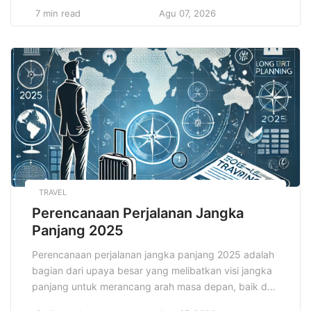
Learning). Pembelajaran mesin, sebagai cabang dari
7 min read
Agu 07, 2026
kecerdasan buatan (Artificial Intelligence/AI), telah
mengubah cara perusahaan berinteraksi dengan
data, memproses informasi, serta mengambil
keputusan. Tidak hanya terbatas pada sektor
teknologi, kini pembelajaran mesin telah merambah ke
hampir seluruh bidang, […]
TRAVEL
Perencanaan Perjalanan Jangka
Panjang 2025
Perencanaan perjalanan jangka panjang 2025 adalah
bagian dari upaya besar yang melibatkan visi jangka
panjang untuk merancang arah masa depan, baik dari
segi ekonomi, sosial, maupun pembangunan