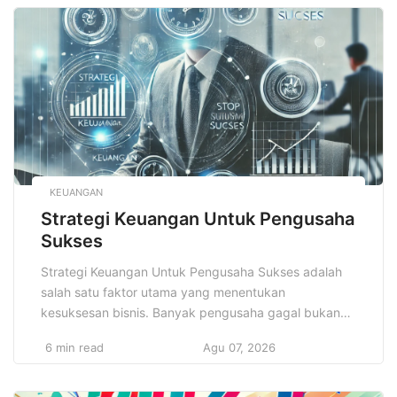
diri. Dengan menjalankan rutinitas yang tepat, siswa
dapat mengatur waktu, meningkatkan fokus, dan
menjaga kesehatan mental serta fisik. […]
KEUANGAN
Strategi Keuangan Untuk Pengusaha
Sukses
Strategi Keuangan Untuk Pengusaha Sukses adalah
salah satu faktor utama yang menentukan
kesuksesan bisnis. Banyak pengusaha gagal bukan
karena kurangnya produk atau layanan yang baik,
6 min read
Agu 07, 2026
melainkan karena manajemen keuangan yang buruk.
Oleh karena itu, memahami dan menerapkan strategi
keuangan yang efektif adalah langkah penting bagi