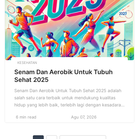
pengusaha untuk memastikan pertumbuhan dan
keberlanjutan bisnis mereka. Ulasan ini […]
KESEHATAN
Senam Dan Aerobik Untuk Tubuh
Sehat 2025
Senam Dan Aerobik Untuk Tubuh Sehat 2025 adalah
salah satu cara terbaik untuk mendukung kualitas
hidup yang lebih baik, terlebih lagi dengan kesadaran
masyarakat yang semakin tinggi akan pentingnya
6 min read
Agu 07, 2026
gaya hidup sehat. Senam dan aerobik adalah dua
jenis olahraga yang sangat populer karena
kemampuannya dalam memberikan manfaat besar