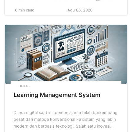
mudah dipahami dan lebih melekat di ingatan. Cara ini
6 min read
Agu 06, 2026
memadukan berbagai metode yang membuat proses
belajar tidak membosankan dan menghasilkan hasil
optimal. Dengan memanfaatkan teknik ini, pelajar
dapat meningkatkan motivasi serta kemampuan
berpikir kritis. Teknik […]
EDUKASI
Learning Management System
Di era digital saat ini, pembelajaran telah berkembang
pesat dari metode konvensional ke sistem yang lebih
modern dan berbasis teknologi. Salah satu inovasi