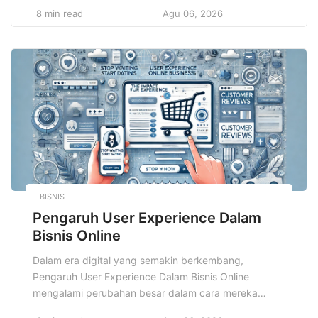
terpenting dalam dunia pendidikan dan pelatihan
8 min read
Agu 06, 2026
adalah Learning Management System, yang
memungkinkan organisasi dan institusi pendidikan
untuk mengelola, menyampaikan, serta melacak
pembelajaran secara efisien. Namun, dengan
kemudahan yang diberikan oleh teknologi, juga […]
BISNIS
Pengaruh User Experience Dalam
Bisnis Online
Dalam era digital yang semakin berkembang,
Pengaruh User Experience Dalam Bisnis Online
mengalami perubahan besar dalam cara mereka
menarik dan mempertahankan pelanggan. Salah satu