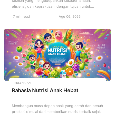
fashion yang mengedepankan kesederhanaan,
efisiensi, dan kepraktisan, dengan tujuan untuk
menciptakan gaya yang elegan dan fungsional tanpa
7 min read
Agu 06, 2026
harus bergantung pada elemen-elemen berlebihan.
Gaya minimalis dalam desain pakaian tidak hanya
sekadar tren, tetapi juga mencerminkan filosofi hidup
yang mengutamakan kualitas daripada kuantitas,
serta keberlanjutan dalam setiap pilihan yang dibuat.
[…]
KESEHATAN
Rahasia Nutrisi Anak Hebat
Membangun masa depan anak yang cerah dan penuh
prestasi dimulai dari memberikan nutrisi terbaik sejak