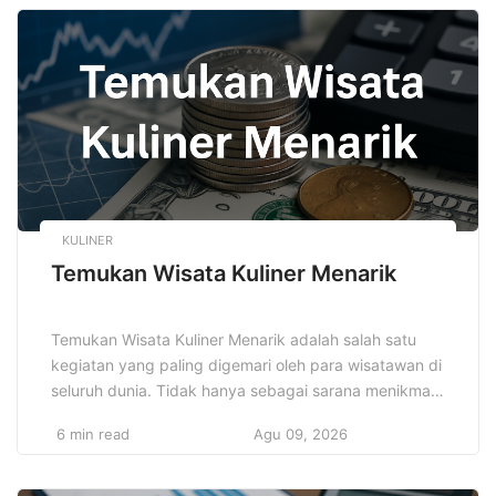
melalui aplikasi, hingga alat kesehatan cerdas yang
memantau kondisi tubuh secara real-time, teknologi
ini semakin mengintegrasikan […]
KULINER
Temukan Wisata Kuliner Menarik
Temukan Wisata Kuliner Menarik adalah salah satu
kegiatan yang paling digemari oleh para wisatawan di
seluruh dunia. Tidak hanya sebagai sarana menikmati
makanan, tetapi juga sebagai pengalaman budaya
6 min read
Agu 09, 2026
yang memperkenalkan tradisi, keunikan, dan cara
hidup suatu daerah. Dengan beragamnya tempat
wisata kuliner yang ada, sangat menarik untuk