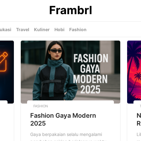
Frambrl
ukasi
Travel
Kuliner
Hobi
Fashion
FASHION
Fashion Gaya Modern
N
2025
R
Gaya berpakaian selalu mengalami
L