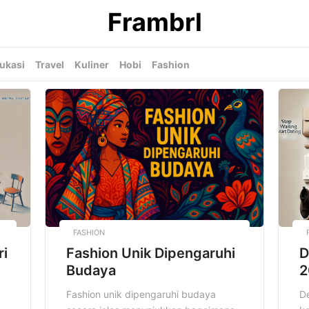
Frambrl
ukasi
Travel
Kuliner
Hobi
Fashion
FASHION
ri
Fashion Unik Dipengaruhi
D
Budaya
2
Fashion unik dipengaruhi budaya
De