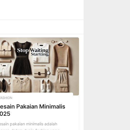
FASHION
esain Pakaian Minimalis
025
sain pakaian minimalis adalah