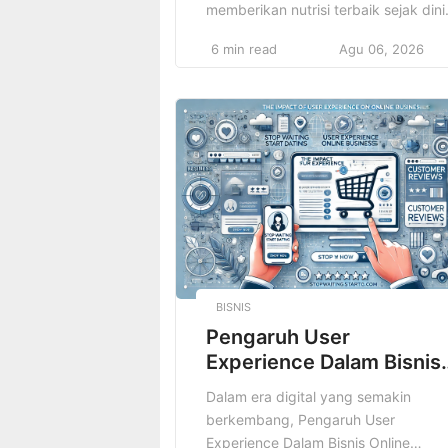
memberikan nutrisi terbaik sejak dini
Rahasia Nutrisi Anak Hebat
6 min read
Agu 06, 2026
sesungguhnya terletak pada
pemahaman yang mendalam
mengenai kebutuhan gizi anak agar
mereka bisa tumbuh sehat, kuat, da
cerdas secara optimal. Nutrisi yang
tepat dan seimbang membantu anak
mencapai potensi maksimal, baik dar
segi kesehatan fisik […]
BISNIS
Pengaruh User
Experience Dalam Bisnis
Online
Dalam era digital yang semakin
berkembang, Pengaruh User
Experience Dalam Bisnis Online