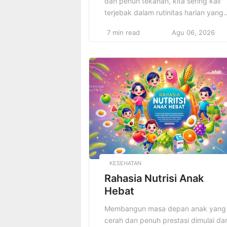
dan penuh tekanan, kita sering kali
terjebak dalam rutinitas harian yang
menguras energi dan waktu.
7 min read
Agu 06, 2026
Pekerjaan, tugas, dan tanggung jaw
sehari-hari sering membuat kita
merasa tertekan dan kehabisan
tenaga, baik secara fisik maupun
mental. Di tengah kesibukan ini, kita
sering lupa untuk memberi ruang ba
diri kita sendiri untuk beristirahat […]
KESEHATAN
Rahasia Nutrisi Anak
Hebat
Membangun masa depan anak yang
cerah dan penuh prestasi dimulai dar