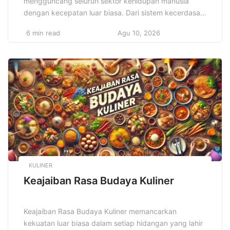
mengguncang seluruh sektor kehidupan manusia
dengan kecepatan luar biasa. Dari sistem kecerdasan
buatan hingga komputasi awan, semuanya bergerak
6 min read
Agu 10, 2026
menuju integrasi digital yang menyeluruh. Dunia
bisnis, pendidikan, dan sosial kini beradaptasi secara
agresif terhadap perubahan. Selain itu,
perkembangan teknologi menciptakan peluang besar
bagi inovator untuk memecahkan tantangan dunia
nyata. Dengan demikian, […]
KULINER
Keajaiban Rasa Budaya Kuliner
Keajaiban Rasa Budaya Kuliner memancarkan
kekuatan luar biasa dalam setiap hidangan yang lahir