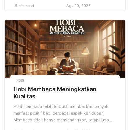
Kebugaran, setiap orang dapat menemukan
6 min read
Agu 10, 2026
keseimbangan sejati antara energi, fokus, dan
kebahagiaan. Di era modern yang serba cepat, tubuh
sering terjebak dalam aktivitas pasif seperti duduk
berjam-jam, menghadapi stres pekerjaan, dan pola
makan tidak seimbang. Dengan […]
HOBI
Hobi Membaca Meningkatkan
Kualitas
Hobi membaca telah terbukti memberikan banyak
manfaat positif bagi berbagai aspek kehidupan.
Membaca tidak hanya menyenangkan, tetapi juga
memberikan dampak besar pada kualitas hidup