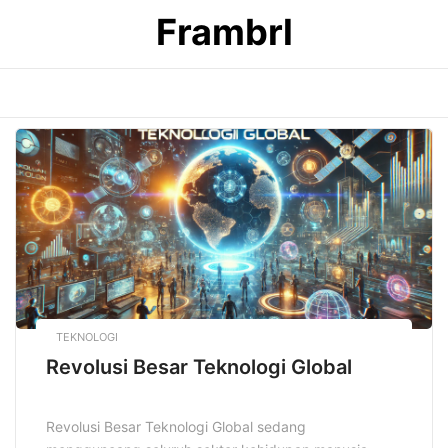
Skip
Frambrl
to
content
TEKNOLOGI
Revolusi Besar Teknologi Global
Revolusi Besar Teknologi Global sedang