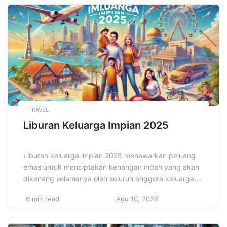
merumuskan langkah-langkah yang jelas untuk
mencapai tujuan jangka panjang. Hal ini
memungkinkan bisnis untuk bekerja secara terstruktur
[…]
TRAVEL
Liburan Keluarga Impian 2025
Liburan keluarga impian 2025 menawarkan peluang
emas untuk menciptakan kenangan indah yang akan
dikenang selamanya oleh seluruh anggota keluarga.
Dengan beragam destinasi yang menawarkan
6 min read
Agu 10, 2026
pengalaman menarik, mulai dari wisata alam yang
memukau, taman hiburan yang penuh kegembiraan,
hingga liburan budaya yang mendidik, pilihan untuk