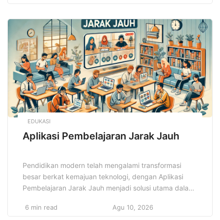
juga ramah lingkungan. Dari pakaian kasual hingga
formal, desain busana 2025 akan mengutamakan
fungsi tanpa mengurangi sisi estetika. Para desainer
dan penggemar mode […]
EDUKASI
Aplikasi Pembelajaran Jarak Jauh
Pendidikan modern telah mengalami transformasi
besar berkat kemajuan teknologi, dengan Aplikasi
Pembelajaran Jarak Jauh menjadi solusi utama dalam
menghadapi perubahan ini. Pembelajaran yang
6 min read
Agu 10, 2026
sebelumnya terbatas oleh ruang kelas kini dapat