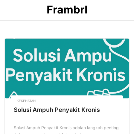
Skip
Frambrl
to
content
KESEHATAN
Solusi Ampuh Penyakit Kronis
Solusi Ampuh Penyakit Kronis adalah langkah penting