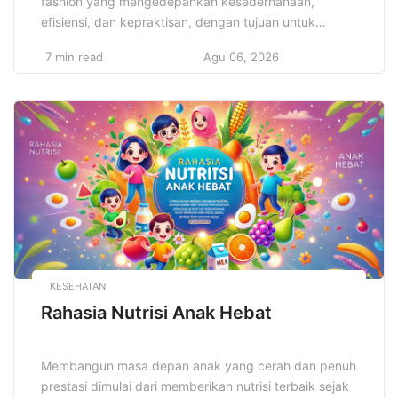
fashion yang mengedepankan kesederhanaan,
efisiensi, dan kepraktisan, dengan tujuan untuk
menciptakan gaya yang elegan dan fungsional tanpa
7 min read
Agu 06, 2026
harus bergantung pada elemen-elemen berlebihan.
Gaya minimalis dalam desain pakaian tidak hanya
sekadar tren, tetapi juga mencerminkan filosofi hidup
yang mengutamakan kualitas daripada kuantitas,
serta keberlanjutan dalam setiap pilihan yang dibuat.
[…]
KESEHATAN
Rahasia Nutrisi Anak Hebat
Membangun masa depan anak yang cerah dan penuh
prestasi dimulai dari memberikan nutrisi terbaik sejak