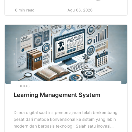
mudah dipahami dan lebih melekat di ingatan. Cara ini
6 min read
Agu 06, 2026
memadukan berbagai metode yang membuat proses
belajar tidak membosankan dan menghasilkan hasil
optimal. Dengan memanfaatkan teknik ini, pelajar
dapat meningkatkan motivasi serta kemampuan
berpikir kritis. Teknik […]
EDUKASI
Learning Management System
Di era digital saat ini, pembelajaran telah berkembang
pesat dari metode konvensional ke sistem yang lebih
modern dan berbasis teknologi. Salah satu inovasi