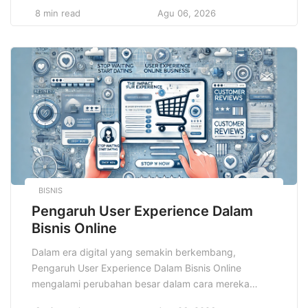
terpenting dalam dunia pendidikan dan pelatihan
8 min read
Agu 06, 2026
adalah Learning Management System, yang
memungkinkan organisasi dan institusi pendidikan
untuk mengelola, menyampaikan, serta melacak
pembelajaran secara efisien. Namun, dengan
kemudahan yang diberikan oleh teknologi, juga […]
BISNIS
Pengaruh User Experience Dalam
Bisnis Online
Dalam era digital yang semakin berkembang,
Pengaruh User Experience Dalam Bisnis Online
mengalami perubahan besar dalam cara mereka
menarik dan mempertahankan pelanggan. Salah satu