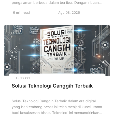
pengalaman berbeda dalam berlibur. Dengan ribuan
pulau dan beragam kebudayaan yang dimiliki,
6 min read
Agu 08, 2026
Indonesia menawarkan lebih dari sekadar destinasi
wisata mainstream seperti Bali atau Jakarta.
Wisatawan yang melakukan eksplorasi wisata
domestik unik dapat menemukan tempat-tempat
tersembunyi yang menawarkan keindahan alam,
kekayaan budaya, […]
TEKNOLOGI
Solusi Teknologi Canggih Terbaik
Solusi Teknologi Canggih Terbaik dalam era digital
yang berkembang pesat ini telah menjadi kunci utama
bagi kesuksesan bisnis. Teknologi ini memungkinkan