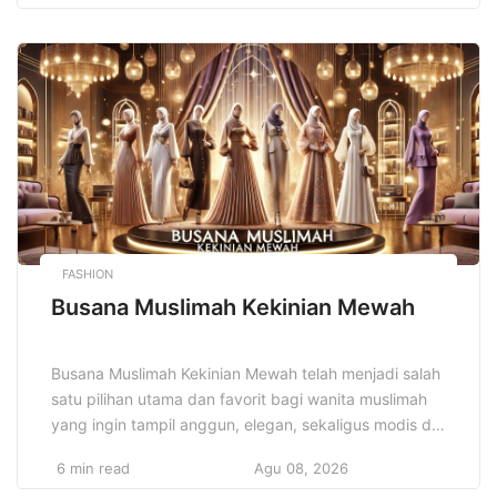
Dibutuhkan pendekatan yang cerdas dan terencana
untuk mengelola uang dengan bijak. Dengan strategi
keuangan pribadi cerdas, Anda dapat mencapai
stabilitas finansial, menghindari utang yang tidak
perlu, […]
FASHION
Busana Muslimah Kekinian Mewah
Busana Muslimah Kekinian Mewah telah menjadi salah
satu pilihan utama dan favorit bagi wanita muslimah
yang ingin tampil anggun, elegan, sekaligus modis di
berbagai kesempatan, baik formal maupun casual.
6 min read
Agu 08, 2026
Perkembangan dunia fashion muslim terus mengalami