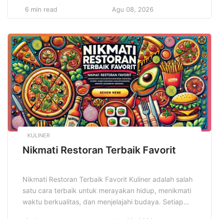
bagi para traveler muslim. Wisata Kuliner Halal
6 min read
Agu 08, 2026
Terpopuler di Indonesia menghadirkan beragam cita
rasa unik yang tidak hanya menjanjikan kenikmatan di
lidah, tetapi juga memastikan setiap hidangan sudah
terjamin kehalalannya secara ketat. Pemilihan tempat
makan […]
KULINER
Nikmati Restoran Terbaik Favorit
Nikmati Restoran Terbaik Favorit Kuliner adalah salah
satu cara terbaik untuk merayakan hidup, menikmati
waktu berkualitas, dan menjelajahi budaya. Setiap
hidangan yang disajikan memiliki cerita dan keunikan