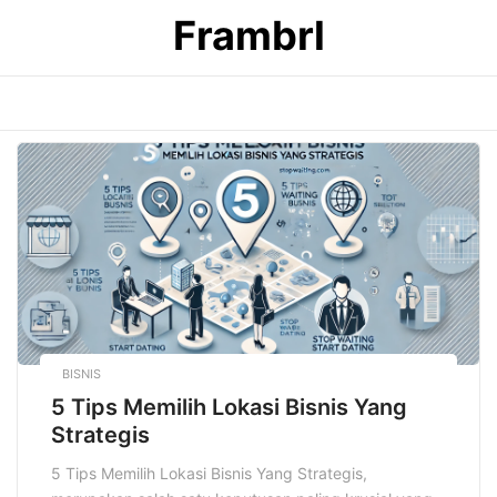
Skip
Frambrl
to
content
BISNIS
5 Tips Memilih Lokasi Bisnis Yang
Strategis
5 Tips Memilih Lokasi Bisnis Yang Strategis,