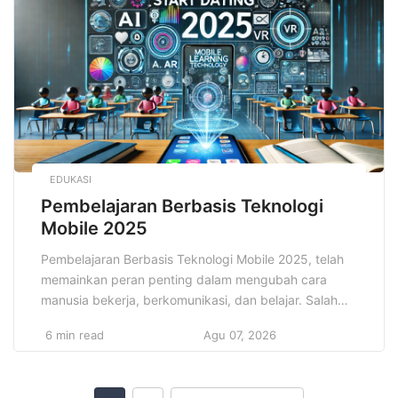
anak muda masa kini yang selalu […]
EDUKASI
Pembelajaran Berbasis Teknologi
Mobile 2025
Pembelajaran Berbasis Teknologi Mobile 2025, telah
memainkan peran penting dalam mengubah cara
manusia bekerja, berkomunikasi, dan belajar. Salah
satu inovasi terbesar dalam dunia pendidikan adalah
6 min read
Agu 07, 2026
pembelajaran berbasis teknologi mobile atau yang
dikenal dengan mobile learning (M-Learning). Konsep
ini memungkinkan siswa dan pendidik mengakses