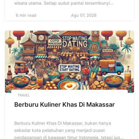
wisata utama. Setiap sudut pantai tersembunyi
menyimpan cerita alam yang belum banyak
6 min read
Agu 07, 2026
terungkap. Pesona alam bawah laut, pasir putih yang
masih murni, serta ombak yang tenang menjadi daya
tarik yang membuatnya begitu eksklusif. Banyak
orang mencari pantai-pantai yang belum banyak
dijamah wisatawan, tempat yang […]
TRAVEL
Berburu Kuliner Khas Di Makassar
Berburu Kuliner Khas Di Makassar, bukan hanya
sekadar kota pelabuhan yang menjadi pusat
perdagangan di kawasan timur Indonesia, tetapi juga