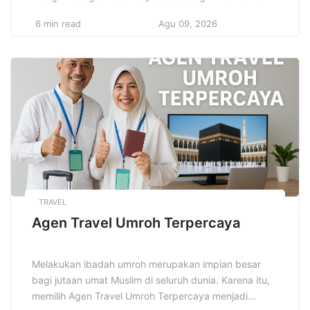
menjadikannya tumbuh pesat di tengah persaingan
6 min read
Agu 09, 2026
pasar yang semakin ketat. Menentukan target pasar
dengan cara yang tepat bukan hanya sekadar
langkah awal, tetapi juga membuka banyak peluang
bisnis baru yang sebelumnya mungkin tidak terlihat
[…]
TRAVEL
Agen Travel Umroh Terpercaya
Melakukan ibadah umroh merupakan impian besar
bagi jutaan umat Muslim di seluruh dunia. Karena itu,
memilih Agen Travel Umroh Terpercaya menjadi