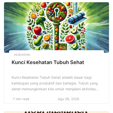
untuk merencanakan masa depan yang lebih baik,
mulai dari […]
KESEHATAN
Kunci Kesehatan Tubuh Sehat
Kunci Kesehatan Tubuh Sehat adalah dasar bagi
kehidupan yang produktif dan bahagia. Tubuh yang
sehat memungkinkan kita untuk menjalani aktivitas
sehari-hari dengan lebih mudah dan penuh energi.
7 min read
Agu 09, 2026
Tidak ada yang lebih penting daripada menjaga
kesehatan tubuh agar tetap optimal, karena tubuh
yang sehat bukan hanya bebas dari penyakit, tetapi