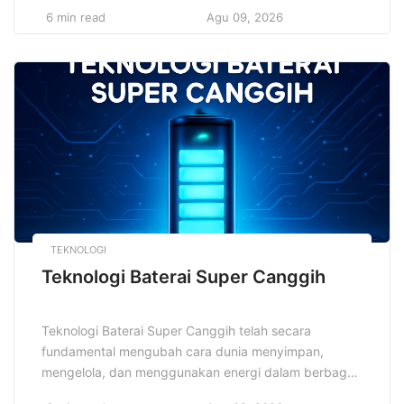
langkah pertama yang sangat krusial agar perjalanan
6 min read
Agu 09, 2026
ibadah dapat berlangsung dengan lancar, nyaman,
dan sesuai harapan. Banyak calon jamaah yang
bingung menentukan pilihan agen travel, apalagi di
tengah banyaknya penawaran yang beredar di pasar.
[…]
TEKNOLOGI
Teknologi Baterai Super Canggih
Teknologi Baterai Super Canggih telah secara
fundamental mengubah cara dunia menyimpan,
mengelola, dan menggunakan energi dalam berbagai
aspek kehidupan. Seiring dengan kebutuhan energi