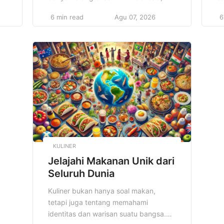
dari berbagai kalangan usia dan latar
pe
6 min read
Agu 07, 2026
6
belakang. Aktivitas ini bukan sekadar
ju
soal menunggu ikan yang memakan
s
umpan, melainkan juga mengasah
or
kesabaran, menikmati keindahan alam,
y
serta membangun koneksi sosial yang
k
erat dengan sesama penghobi
ca
a
memancing. Dengan bergabung dalam
m
Komunitas Memancing Paling Seru, […]
Ku
KULINER
Jelajahi Makanan Unik dari
Seluruh Dunia
Kuliner bukan hanya soal makan,
tetapi juga tentang memahami
identitas dan warisan suatu bangsa.