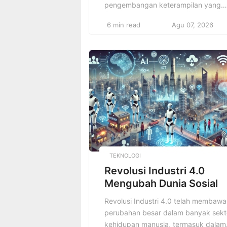
pengembangan keterampilan yang
relevan dengan kebutuhan dunia
6 min read
Agu 07, 2026
modern, seperti kecerdasan buatan
(AI), analisis data, dan pemecahan
masalah kreatif. Kurikulum akan lebih
di fokuskan pada pengembangan
keterampilan praktis yang dapat
langsung di terapkan di dunia kerja.
Selain itu, dengan adanya
pembelajaran berbasis teknologi,
siswa akan lebih […]
TEKNOLOGI
Revolusi Industri 4.0
Mengubah Dunia Sosial
Revolusi Industri 4.0 telah membawa
perubahan besar dalam banyak sekt
kehidupan manusia, termasuk dalam