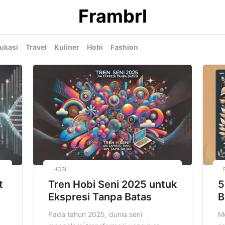
Frambrl
ukasi
Travel
Kuliner
Hobi
Fashion
HOBI
t
Tren Hobi Seni 2025 untuk
5
Ekspresi Tanpa Batas
B
Pada tahun 2025, dunia seni
Mo