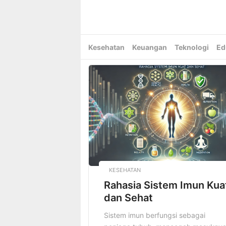
Skip
to
content
Kesehatan
Keuangan
Teknologi
Ed
KESEHATAN
Rahasia Sistem Imun Kua
dan Sehat
Sistem imun berfungsi sebagai