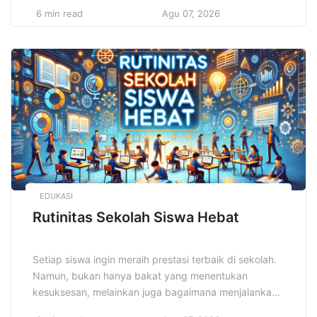
sibuk, tetapi juga sebagai surga kuliner yang
6 min read
Agu 07, 2026
menggoda. Pada tahun 2025, Surabaya semakin
memantapkan diri sebagai destinasi kuliner yang
tidak boleh dilewatkan. Dengan keanekaragaman
budaya dan tradisi, Surabaya menawarkan berbagai
macam hidangan yang memadukan […]
EDUKASI
Rutinitas Sekolah Siswa Hebat
Setiap siswa ingin meraih prestasi terbaik di sekolah.
Namun, bukan hanya bakat yang menentukan
kesuksesan, melainkan juga bagaimana menjalankan
Rutinitas Sekolah Siswa Hebat secara konsisten dan