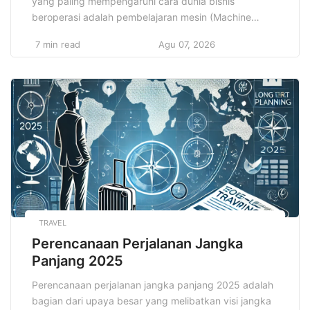
yang paling mempengaruhi cara dunia bisnis
beroperasi adalah pembelajaran mesin (Machine
Learning). Pembelajaran mesin, sebagai cabang dari
7 min read
Agu 07, 2026
kecerdasan buatan (Artificial Intelligence/AI), telah
mengubah cara perusahaan berinteraksi dengan
data, memproses informasi, serta mengambil
keputusan. Tidak hanya terbatas pada sektor
teknologi, kini pembelajaran mesin telah merambah ke
hampir seluruh bidang, […]
TRAVEL
Perencanaan Perjalanan Jangka
Panjang 2025
Perencanaan perjalanan jangka panjang 2025 adalah
bagian dari upaya besar yang melibatkan visi jangka