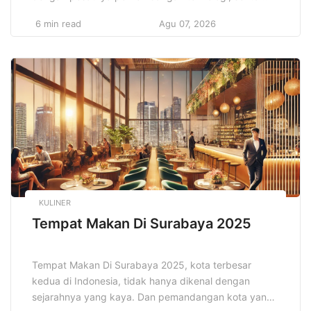
keuangan pun mengalami transformasi yang
6 min read
Agu 07, 2026
signifikan. Teknologi telah menjadi kekuatan
pendorong yang mengubah cara kita berinteraksi
dengan uang, melakukan transaksi, serta mengelola
aset dan investasi. Pengenalan teknologi baru tidak
hanya meningkatkan kenyamanan dan efisiensi, […]
KULINER
Tempat Makan Di Surabaya 2025
Tempat Makan Di Surabaya 2025, kota terbesar
kedua di Indonesia, tidak hanya dikenal dengan
sejarahnya yang kaya. Dan pemandangan kota yang