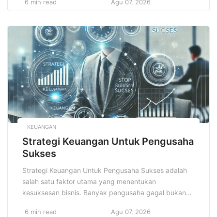
6 min read
Agu 07, 2026
terstruktur. Rutinitas ini membentuk kebiasaan yang
mendukung keberhasilan belajar dan pengembangan
diri. Dengan menjalankan rutinitas yang tepat, siswa
dapat mengatur waktu, meningkatkan fokus, dan
menjaga kesehatan mental serta fisik. […]
KEUANGAN
Strategi Keuangan Untuk Pengusaha
Sukses
Strategi Keuangan Untuk Pengusaha Sukses adalah
salah satu faktor utama yang menentukan
kesuksesan bisnis. Banyak pengusaha gagal bukan
karena kurangnya produk atau layanan yang baik,
6 min read
Agu 07, 2026
melainkan karena manajemen keuangan yang buruk.