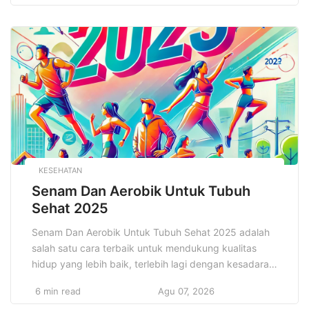
Oleh karena itu, memahami dan menerapkan strategi
keuangan yang efektif adalah langkah penting bagi
pengusaha untuk memastikan pertumbuhan dan
keberlanjutan bisnis mereka. Ulasan ini […]
KESEHATAN
Senam Dan Aerobik Untuk Tubuh
Sehat 2025
Senam Dan Aerobik Untuk Tubuh Sehat 2025 adalah
salah satu cara terbaik untuk mendukung kualitas
hidup yang lebih baik, terlebih lagi dengan kesadaran
masyarakat yang semakin tinggi akan pentingnya
6 min read
Agu 07, 2026
gaya hidup sehat. Senam dan aerobik adalah dua