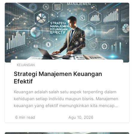
panjang. Setiap hidangan yang disajikan memiliki
cerita di baliknya, menggambarkan tradisi yang
berkembang selama berabad-abad. Eksplorasi […]
KEUANGAN
Strategi Manajemen Keuangan
Efektif
Keuangan adalah salah satu aspek terpenting dalam
kehidupan setiap individu maupun bisnis. Manajemen
keuangan yang efektif memungkinkan kita mencapai
tujuan finansial, baik untuk jangka pendek maupun
6 min read
Agu 10, 2026
jangka panjang. Strategi Manajemen Keuangan Efektif
adalah kunci untuk mengelola dana secara bijaksana.
Untuk itu, penting bagi kita untuk memiliki