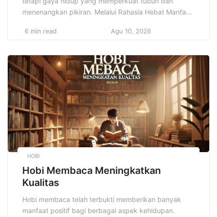
tetapi gaya hidup yang memperkuat tubuh dan
menenangkan pikiran. Melalui Rahasia Hebat Manfaat
Kebugaran, setiap orang dapat menemukan
6 min read
Agu 10, 2026
keseimbangan sejati antara energi, fokus, dan
kebahagiaan. Di era modern yang serba cepat, tubuh
sering terjebak dalam aktivitas pasif seperti duduk
berjam-jam, menghadapi stres pekerjaan, dan pola
makan tidak seimbang. Dengan […]
HOBI
Hobi Membaca Meningkatkan
Kualitas
Hobi membaca telah terbukti memberikan banyak
manfaat positif bagi berbagai aspek kehidupan.