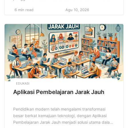
membawa sentuhan inovasi dan keberlanjutan,
6 min read
Agu 10, 2026
menciptakan gaya yang tidak hanya nyaman tetapi
juga ramah lingkungan. Dari pakaian kasual hingga
formal, desain busana 2025 akan mengutamakan
fungsi tanpa mengurangi sisi estetika. Para desainer
dan penggemar mode […]
EDUKASI
Aplikasi Pembelajaran Jarak Jauh
Pendidikan modern telah mengalami transformasi
besar berkat kemajuan teknologi, dengan Aplikasi
Pembelajaran Jarak Jauh menjadi solusi utama dalam