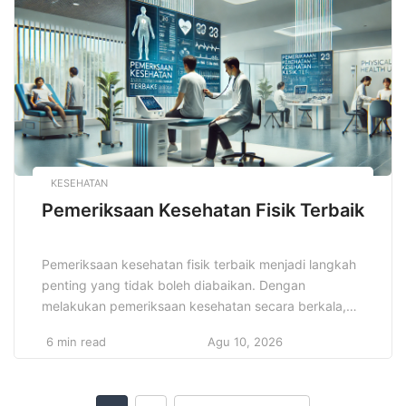
perencanaan yang jelas, pengelolaan yang hati-hati,
serta evaluasi yang […]
KESEHATAN
Pemeriksaan Kesehatan Fisik Terbaik
Pemeriksaan kesehatan fisik terbaik menjadi langkah
penting yang tidak boleh diabaikan. Dengan
melakukan pemeriksaan kesehatan secara berkala,
kita dapat mencegah penyakit yang bisa
6 min read
Agu 10, 2026
berkembang tanpa gejala yang jelas. Pemeriksaan ini
juga membantu kita mengetahui kondisi tubuh lebih
dalam, sehingga dapat mengambil langkah yang