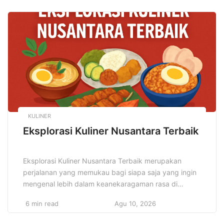
manusia dengan kecerdasan buatan. Dengan
kecepatan dan presisi tinggi, robot mampu
melakukan pekerjaan kompleks yang sebelumnya
mustahil dilakukan manusia dalam waktu singkat.
Setiap […]
KULINER
Eksplorasi Kuliner Nusantara Terbaik
Eksplorasi Kuliner Nusantara Terbaik merupakan
perjalanan yang memukau bagi siapa saja yang ingin
mengenal lebih dalam keanekaragaman rasa di
Indonesia. Setiap daerah di Indonesia memiliki
6 min read
Agu 10, 2026
kekayaan kuliner yang tak hanya menggoda lidah,
tetapi juga mencerminkan sejarah dan budaya yang