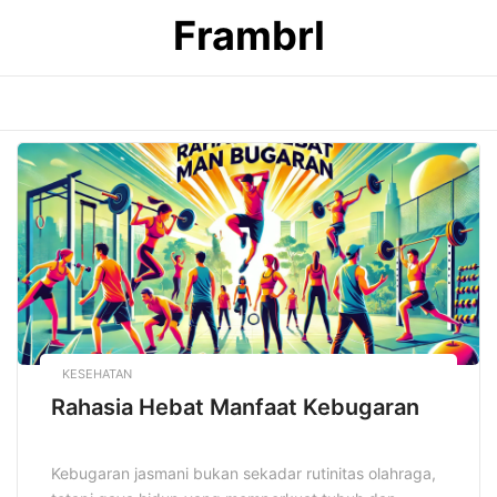
Skip
Frambrl
to
content
KESEHATAN
Rahasia Hebat Manfaat Kebugaran
Kebugaran jasmani bukan sekadar rutinitas olahraga,