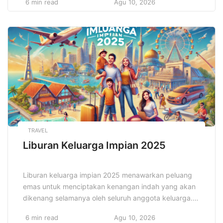
6 min read
Agu 10, 2026
persaingan di pasar yang semakin ketat. Dengan
Strategi Manajemen Bisnis Sukses, perusahaan dapat
merumuskan langkah-langkah yang jelas untuk
mencapai tujuan jangka panjang. Hal ini
memungkinkan bisnis untuk bekerja secara terstruktur
[…]
TRAVEL
Liburan Keluarga Impian 2025
Liburan keluarga impian 2025 menawarkan peluang
emas untuk menciptakan kenangan indah yang akan
dikenang selamanya oleh seluruh anggota keluarga.
Dengan beragam destinasi yang menawarkan
6 min read
Agu 10, 2026
pengalaman menarik, mulai dari wisata alam yang