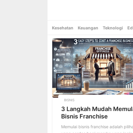
Skip
to
content
Kesehatan
Keuangan
Teknologi
Ed
BISNIS
3 Langkah Mudah Memul
Bisnis Franchise
Memulai bisnis franchise adalah pilih