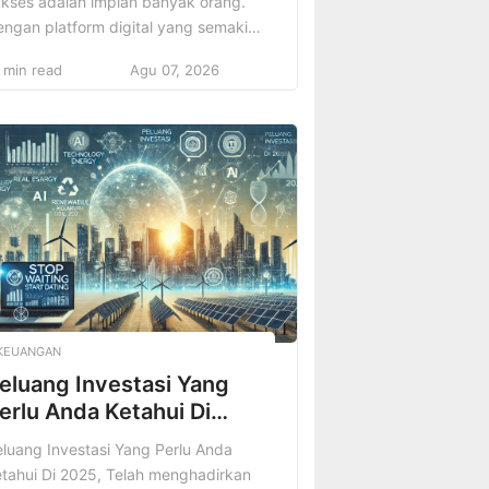
ukses adalah impian banyak orang.
ngan platform digital yang semakin
erkembang, siapa pun memiliki
 min read
Agu 07, 2026
esempatan untuk berbagi
engalaman perjalanan mereka
ngan audiens yang lebih luas.
mun, untuk benar-benar jadi travel
ogger terkenal dan sukses, Anda
merlukan lebih dari sekadar hasrat
ntuk bepergian. Anda membutuhkan
rategi yang jelas, konsistensi, dan
emahaman […]
KEUANGAN
eluang Investasi Yang
erlu Anda Ketahui Di
025
luang Investasi Yang Perlu Anda
tahui Di 2025, Telah menghadirkan