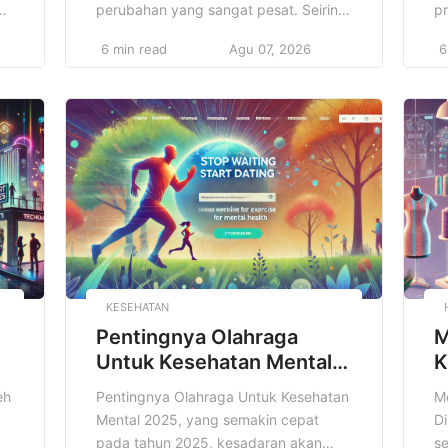
an
perubahan yang sangat pesat. Seiring
p
dengan perkembangan teknologi dan
i
6 min read
Agu 07, 2026
6
perubahan pola konsumsi masyarakat.
ta
Salah satu fenomena yang semakin
be
an
menonjol dalam sektor ini adalah
y
meningkatnya popularitas Cloud
y
Kitchen, yang juga dikenal sebagai
in
n
dapur virtual, ghost kitchen, atau dark
ba
kitchen. Cloud Kitchen merupakan
ke
konsep bisnis kuliner […]
[
KESEHATAN
Pentingnya Olahraga
M
Untuk Kesehatan Mental
K
2025
2
eh
Pentingnya Olahraga Untuk Kesehatan
M
Mental 2025, yang semakin cepat
Di
pada tahun 2025, kesadaran akan
se