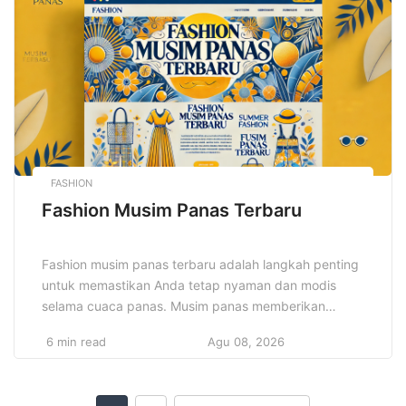
berkreasi, memperluas wawasan, dan menemukan
hal-hal baru yang dapat […]
FASHION
Fashion Musim Panas Terbaru
Fashion musim panas terbaru adalah langkah penting
untuk memastikan Anda tetap nyaman dan modis
selama cuaca panas. Musim panas memberikan
kesempatan untuk bereksperimen dengan warna-
6 min read
Agu 08, 2026
warna cerah, desain kasual, dan pakaian ringan yang
tidak hanya membuat penampilan Anda lebih menarik,
tetapi juga meningkatkan kenyamanan. Dengan