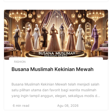
Dibutuhkan pendekatan yang cerdas dan terencana
untuk mengelola uang dengan bijak. Dengan strategi
keuangan pribadi cerdas, Anda dapat mencapai
stabilitas finansial, menghindari utang yang tidak
perlu, […]
FASHION
Busana Muslimah Kekinian Mewah
Busana Muslimah Kekinian Mewah telah menjadi salah
satu pilihan utama dan favorit bagi wanita muslimah
yang ingin tampil anggun, elegan, sekaligus modis di
berbagai kesempatan, baik formal maupun casual.
6 min read
Agu 08, 2026
Perkembangan dunia fashion muslim terus mengalami