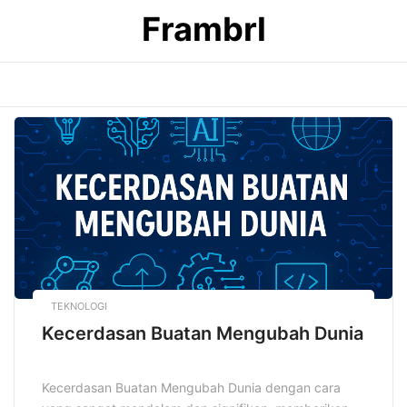
Skip
Frambrl
to
content
TEKNOLOGI
Kecerdasan Buatan Mengubah Dunia
Kecerdasan Buatan Mengubah Dunia dengan cara