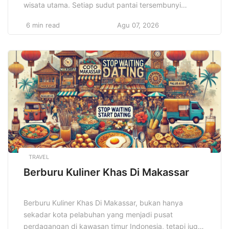
wisata utama. Setiap sudut pantai tersembunyi
menyimpan cerita alam yang belum banyak
6 min read
Agu 07, 2026
terungkap. Pesona alam bawah laut, pasir putih yang
masih murni, serta ombak yang tenang menjadi daya
tarik yang membuatnya begitu eksklusif. Banyak
orang mencari pantai-pantai yang belum banyak
dijamah wisatawan, tempat yang […]
TRAVEL
Berburu Kuliner Khas Di Makassar
Berburu Kuliner Khas Di Makassar, bukan hanya
sekadar kota pelabuhan yang menjadi pusat
perdagangan di kawasan timur Indonesia, tetapi juga