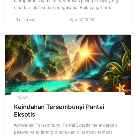
merupakan salah satu keputusan paling krusial yang
dihadapi oleh setiap pengusaha. Baik yang baru
memulai usaha maupun yang sudah berpengalaman.
6 min read
Agu 07, 2026
Banyak orang mungkin menganggap bahwa lokasi
hanya soal tempat fisik, tetapi sebenarnya lebih dari
itu. Lokasi bisnis yang strategis tidak hanya
menentukan seberapa mudah produk atau layanan
Anda […]
TRAVEL
Keindahan Tersembunyi Pantai
Eksotis
Keindahan Tersembunyi Pantai Eksotis menawarkan
pesona yang jarang ditemukan di tempat-tempat