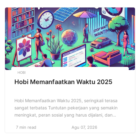
wanita maupun pria. Kesehatan reproduksi yang baik
bukan hanya mempengaruhi kesuburan, tetapi juga
berperan besar dalam berbagai aspek kehidupan
lainnya, seperti […]
HOBI
Hobi Memanfaatkan Waktu 2025
Hobi Memanfaatkan Waktu 2025, seringkali terasa
sangat terbatas Tuntutan pekerjaan yang semakin
meningkat, peran sosial yang harus dijalani, dan
kesibukan sehari-hari membuat kita terkadang lupa
7 min read
Agu 07, 2026
untuk meluangkan waktu untuk diri sendiri. Namun,
salah satu cara untuk mengatasi tekanan hidup dan