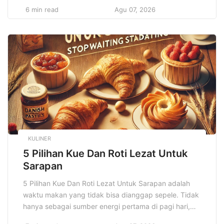
dalam kehidupan sehari-hari mulai dari bekerja,
6 min read
Agu 07, 2026
berkomunikasi, berbelanja, hingga hiburan. Namun,
dengan semua kemudahan yang ditawarkan oleh
kemajuan teknologi, datang pula ancaman yang
dapat merusak dan mengancam privasi serta
keamanan data kita. Keamanan digital, atau sering
disebut […]
KULINER
5 Pilihan Kue Dan Roti Lezat Untuk
Sarapan
5 Pilihan Kue Dan Roti Lezat Untuk Sarapan adalah
waktu makan yang tidak bisa dianggap sepele. Tidak
hanya sebagai sumber energi pertama di pagi hari,
sarapan juga memiliki peran penting dalam memulai