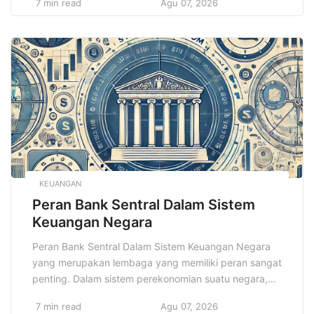
7 min read
Agu 07, 2026
hari dengan baik. Ketika kita tidur semalaman, tubuh
kita beristirahat dan memproses semua yang telah
kita konsumsi sebelumnya. Begitu kita bangun, tubuh
memerlukan […]
KEUANGAN
Peran Bank Sentral Dalam Sistem
Keuangan Negara
Peran Bank Sentral Dalam Sistem Keuangan Negara
yang merupakan lembaga yang memiliki peran sangat
penting. Dalam sistem perekonomian suatu negara,
dengan tugas utama menjaga stabilitas keuangan dan
7 min read
Agu 07, 2026
ekonomi. Di Indonesia, peran tersebut dijalankan oleh