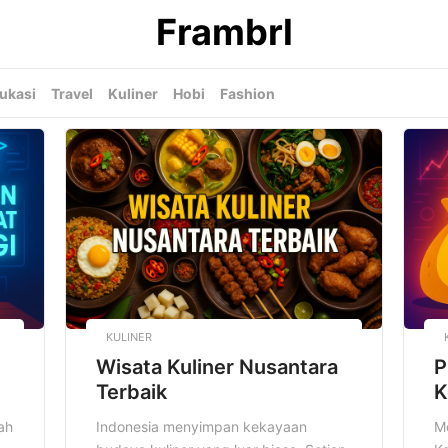
Frambrl
ukasi
Travel
Kuliner
Hobi
Fashion
KULINER
Wisata Kuliner Nusantara
P
Terbaik
K
ah
Indonesia menyimpan kekayaan
M