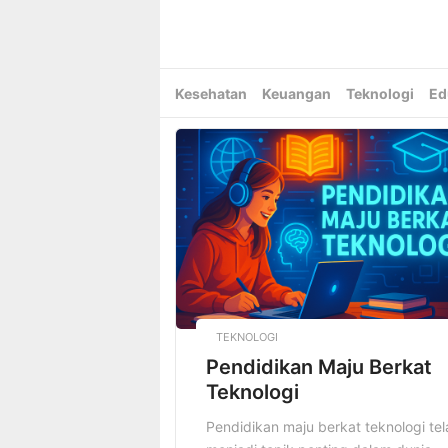
Skip
to
content
Kesehatan
Keuangan
Teknologi
Ed
TEKNOLOGI
Pendidikan Maju Berkat
Teknologi
Pendidikan maju berkat teknologi tel