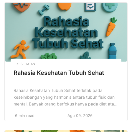
pemahaman ini, seseorang dapat mengantisipasi
perubahan pasar, mengelola risiko, dan membuat
keputusan yang lebih bijak dalam menghadapi
tantangan ekonomi. […]
KESEHATAN
Rahasia Kesehatan Tubuh Sehat
Rahasia Kesehatan Tubuh Sehat terletak pada
keseimbangan yang harmonis antara tubuh fisik dan
mental. Banyak orang berfokus hanya pada diet atau
olahraga, padahal keduanya hanya sebagian dari
6 min read
Agu 09, 2026
gambaran besar. Kesehatan tubuh yang optimal
memerlukan perhatian terhadap semua aspek
kehidupan, mulai dari pola makan yang bergizi,