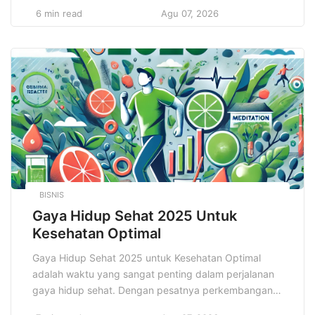
dari merek, logo memainkan peran yang jauh lebih
6 min read
Agu 07, 2026
besar daripada sekadar gambar atau simbol. Logo
adalah representasi pertama yang dilihat audiens dan
pelanggan potensial, dan sering kali menjadi faktor
penentu dalam keputusan mereka untuk terhubung
dengan […]
BISNIS
Gaya Hidup Sehat 2025 Untuk
Kesehatan Optimal
Gaya Hidup Sehat 2025 untuk Kesehatan Optimal
adalah waktu yang sangat penting dalam perjalanan
gaya hidup sehat. Dengan pesatnya perkembangan
teknologi dan pemahaman yang lebih dalam