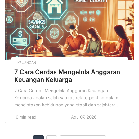
budaya setiap masyarakat. Salah satu cara paling
kuat […]
KEUANGAN
7 Cara Cerdas Mengelola Anggaran
Keuangan Keluarga
7 Cara Cerdas Mengelola Anggaran Keuangan
Keluarga adalah salah satu aspek terpenting dalam
menciptakan kehidupan yang stabil dan sejahtera.
Banyak keluarga yang berjuang untuk menjaga
6 min read
Agu 07, 2026
keseimbangan antara pendapatan dan pengeluaran,
serta memenuhi kebutuhan hidup sehari-hari tanpa
harus terjerat utang atau mengalami kesulitan finansial