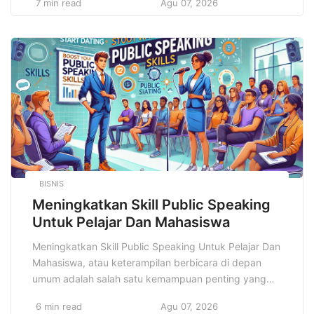
7 min read
Agu 07, 2026
mengenai kesehatan tubuh dan mental, kita memiliki
kesempatan untuk merancang dan menjalani
kehidupan yang lebih sehat, lebih bugar, dan lebih
seimbang. Di era digital ini, informasi mengenai gaya
hidup […]
BISNIS
Meningkatkan Skill Public Speaking
Untuk Pelajar Dan Mahasiswa
Meningkatkan Skill Public Speaking Untuk Pelajar Dan
Mahasiswa, atau keterampilan berbicara di depan
umum adalah salah satu kemampuan penting yang
tidak hanya berguna di dunia profesional, tetapi juga
6 min read
Agu 07, 2026
sangat relevan dalam dunia pendidikan, khususnya