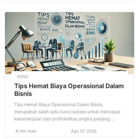
bagi pelajar dan mahasiswa. Di era globalisasi dan
persaingan yang semakin ketat, keterampilan ini
menjadi nilai tambah yang tak bisa diabaikan. […]
BISNIS
Tips Hemat Biaya Operasional Dalam
Bisnis
Tips Hemat Biaya Operasional Dalam Bisnis,
merupakan salah satu kunci sukses untuk mencapai
keberlanjutan dan profitabilitas jangka panjang.
Setiap bisnis, baik itu usaha kecil, menengah, atau
6 min read
Agu 07, 2026
besar, pasti memiliki biaya operasional yang harus