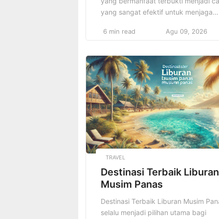
yang bermanfaat terbukti menjadi c
yang sangat efektif untuk menjaga
kesehatan mental sekaligus
6 min read
Agu 09, 2026
meningkatkan berbagai keterampila
yang berguna dalam kehidupan
sehari-hari. Salah satu langkah terba
yang bisa dilakukan ialah memilih Je
Hobi Kreatif Terbaik yang tidak hany
mengasah kemampuan, tetapi juga
mampu merangsang imajinasi secara
optimal dan mendorong kreativitas
tanpa […]
TRAVEL
Destinasi Terbaik Liburan
Musim Panas
Destinasi Terbaik Liburan Musim Pan
selalu menjadi pilihan utama bagi