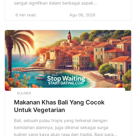
sangat signifikan dalam berbagai aspek
pengembangan teknologi. Dunia pengembangan
6 min read
Agu 06, 2026
perangkat lunak terus mengalami perubahan yang
dinamis, seiring dengan kemajuan teknologi yang
memberikan janji solusi lebih efisien, adaptif, dan
berkelanjutan untuk kebutuhan masa depan. Inovasi-
inovasi tersebut tidak hanya berfokus pada
peningkatan performa, tetapi juga […]
KULINER
Makanan Khas Bali Yang Cocok
Untuk Vegetarian
Bali, sebuah pulau tropis yang terkenal dengan
keindahan alamnya, juga dikenal sebagai surga
kuliner yang kaya akan rasa dan tradisi. Bagi para