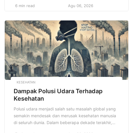
anggaran, pengelolaan arus kas, pengendalian biaya,
6 min read
Agu 06, 2026
hingga pengelolaan risiko finansial yang dihadapi oleh
perusahaan dalam skala besar. Dalam dunia bisnis
modern yang penuh dengan tantangan dan
persaingan yang ketat, kemampuan untuk mengelola
keuangan secara efektif adalah kunci […]
KESEHATAN
Dampak Polusi Udara Terhadap
Kesehatan
Polusi udara menjadi salah satu masalah global yang
semakin mendesak dan merusak kesehatan manusia
di seluruh dunia. Dalam beberapa dekade terakhir,
polusi udara telah menjadi salah satu penyebab