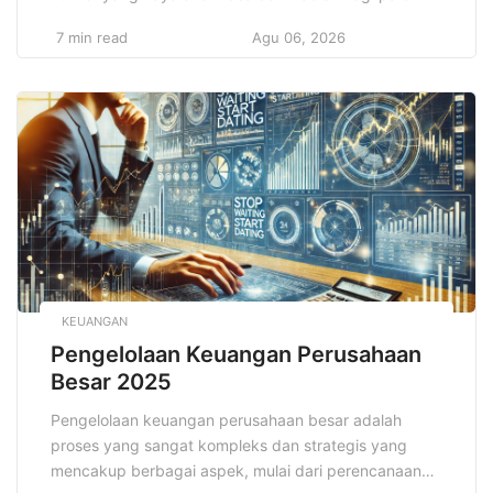
vegetarian, Bali adalah tempat yang menawarkan
7 min read
Agu 06, 2026
banyak pilihan makanan lokal yang ramah vegetarian.
Dari hidangan berbasis sayuran segar hingga pilihan
berbasis tempe dan tahu, Bali menyediakan kuliner
yang tidak hanya lezat tetapi juga […]
KEUANGAN
Pengelolaan Keuangan Perusahaan
Besar 2025
Pengelolaan keuangan perusahaan besar adalah
proses yang sangat kompleks dan strategis yang
mencakup berbagai aspek, mulai dari perencanaan