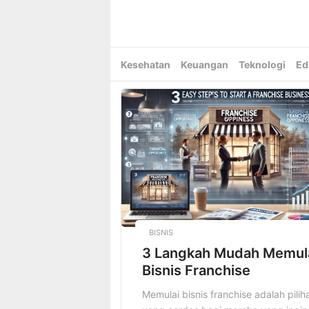
Skip
to
content
Kesehatan
Keuangan
Teknologi
Ed
BISNIS
3 Langkah Mudah Memul
Bisnis Franchise
Memulai bisnis franchise adalah pilih