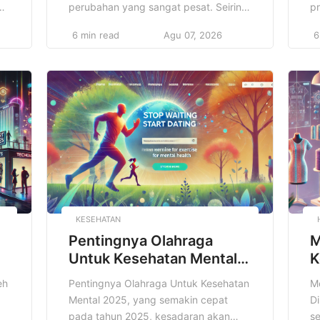
an
perubahan yang sangat pesat. Seiring
p
dengan perkembangan teknologi dan
i
6 min read
Agu 07, 2026
6
perubahan pola konsumsi masyarakat.
ta
Salah satu fenomena yang semakin
be
an
menonjol dalam sektor ini adalah
y
meningkatnya popularitas Cloud
y
Kitchen, yang juga dikenal sebagai
in
n
dapur virtual, ghost kitchen, atau dark
ba
kitchen. Cloud Kitchen merupakan
ke
konsep bisnis kuliner […]
[
KESEHATAN
Pentingnya Olahraga
M
Untuk Kesehatan Mental
K
2025
2
eh
Pentingnya Olahraga Untuk Kesehatan
M
Mental 2025, yang semakin cepat
Di
pada tahun 2025, kesadaran akan
se