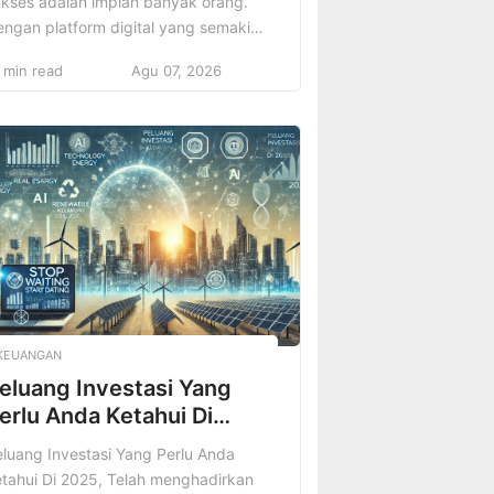
ukses adalah impian banyak orang.
ngan platform digital yang semakin
erkembang, siapa pun memiliki
 min read
Agu 07, 2026
esempatan untuk berbagi
engalaman perjalanan mereka
ngan audiens yang lebih luas.
mun, untuk benar-benar jadi travel
ogger terkenal dan sukses, Anda
merlukan lebih dari sekadar hasrat
ntuk bepergian. Anda membutuhkan
rategi yang jelas, konsistensi, dan
emahaman […]
KEUANGAN
eluang Investasi Yang
erlu Anda Ketahui Di
025
luang Investasi Yang Perlu Anda
tahui Di 2025, Telah menghadirkan