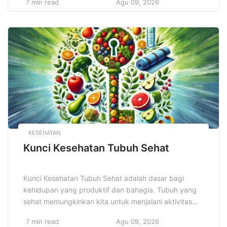
7 min read
Agu 09, 2026
menjadi kunci untuk meraih kestabilan finansial jangka
panjang. Bagi individu, hal ini membuka peluang
untuk merencanakan masa depan yang lebih baik,
mulai dari […]
KESEHATAN
Kunci Kesehatan Tubuh Sehat
Kunci Kesehatan Tubuh Sehat adalah dasar bagi
kehidupan yang produktif dan bahagia. Tubuh yang
sehat memungkinkan kita untuk menjalani aktivitas
sehari-hari dengan lebih mudah dan penuh energi.
7 min read
Agu 09, 2026
Tidak ada yang lebih penting daripada menjaga