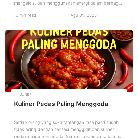
mengelola, dan menggunakan energi dalam berbagai
aspek kehidupan. Seiring dengan kebutuhan energi
6 min read
Agu 09, 2026
yang terus meningkat secara drastis, mulai dari
perangkat elektronik kecil hingga kendaraan listrik
yang semakin populer, pengembangan teknologi
baterai menjadi fokus utama berbagai industri besar
dan pusat penelitian terkemuka di seluruh dunia. […]
KULINER
Kuliner Pedas Paling Menggoda
Setiap orang yang suka tantangan rasa pasti sudah
tidak asing dengan sensasi menggigit dari kuliner
pedas paling menggoda. Sensasi pedas yang kuat ini