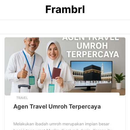
Skip
Frambrl
to
content
TRAVEL
Agen Travel Umroh Terpercaya
Melakukan ibadah umroh merupakan impian besar