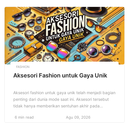
memberikan perspektif baru kepada pembaca. Dalam
dunia yang penuh dengan informasi ini, kebiasaan
membaca membantu individu menyaring
pengetahuan yang berguna untuk kehidupan mereka.
[…]
FASHION
Aksesori Fashion untuk Gaya Unik
Aksesori fashion untuk gaya unik telah menjadi bagian
penting dari dunia mode saat ini. Aksesori tersebut
tidak hanya memberikan sentuhan akhir pada
penampilan, tetapi juga menjadi cerminan kepribadian
6 min read
Agu 09, 2026
dan gaya hidup seseorang. Dari perhiasan berkilauan
hingga tas dengan desain eksentrik, pilihan aksesori