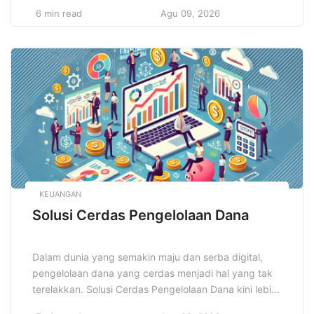
transparan. Dengan menerapkan prinsip-prinsip
6 min read
Agu 09, 2026
tersebut secara benar, bisnis bisa menciptakan
laporan keuangan yang akurat dan dapat dipercaya
oleh semua pemangku kepentingan. Keakuratan dan
konsistensi dalam penerapan prinsip akuntansi bukan
hanya membantu dalam pengelolaan internal, tetapi
juga meningkatkan […]
KEUANGAN
Solusi Cerdas Pengelolaan Dana
Dalam dunia yang semakin maju dan serba digital,
pengelolaan dana yang cerdas menjadi hal yang tak
terelakkan. Solusi Cerdas Pengelolaan Dana kini lebih
dari sekadar alat untuk mengatur arus kas, tetapi juga