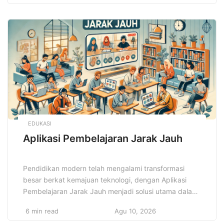
juga ramah lingkungan. Dari pakaian kasual hingga
formal, desain busana 2025 akan mengutamakan
fungsi tanpa mengurangi sisi estetika. Para desainer
dan penggemar mode […]
EDUKASI
Aplikasi Pembelajaran Jarak Jauh
Pendidikan modern telah mengalami transformasi
besar berkat kemajuan teknologi, dengan Aplikasi
Pembelajaran Jarak Jauh menjadi solusi utama dalam
menghadapi perubahan ini. Pembelajaran yang
6 min read
Agu 10, 2026
sebelumnya terbatas oleh ruang kelas kini dapat