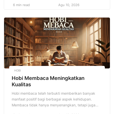
Kebugaran, setiap orang dapat menemukan
6 min read
Agu 10, 2026
keseimbangan sejati antara energi, fokus, dan
kebahagiaan. Di era modern yang serba cepat, tubuh
sering terjebak dalam aktivitas pasif seperti duduk
berjam-jam, menghadapi stres pekerjaan, dan pola
makan tidak seimbang. Dengan […]
HOBI
Hobi Membaca Meningkatkan
Kualitas
Hobi membaca telah terbukti memberikan banyak
manfaat positif bagi berbagai aspek kehidupan.
Membaca tidak hanya menyenangkan, tetapi juga
memberikan dampak besar pada kualitas hidup