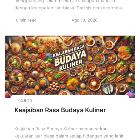
mengguncang seluruh sektor kehidupan manusia
dengan kecepatan luar biasa. Dari sistem kecerdasan
buatan hingga komputasi awan, semuanya bergerak
6 min read
Agu 10, 2026
menuju integrasi digital yang menyeluruh. Dunia
bisnis, pendidikan, dan sosial kini beradaptasi secara
agresif terhadap perubahan. Selain itu,
perkembangan teknologi menciptakan peluang besar
bagi inovator untuk memecahkan tantangan dunia
nyata. Dengan demikian, […]
KULINER
Keajaiban Rasa Budaya Kuliner
Keajaiban Rasa Budaya Kuliner memancarkan
kekuatan luar biasa dalam setiap hidangan yang lahir