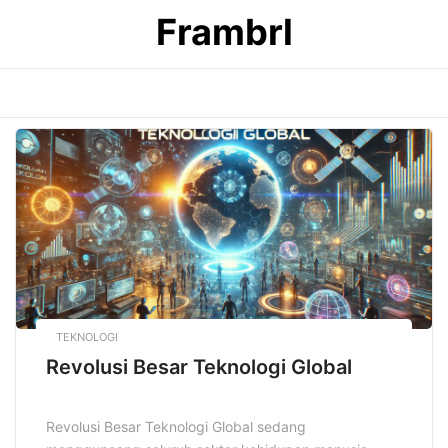
Skip
Frambrl
to
content
TEKNOLOGI
Revolusi Besar Teknologi Global
Revolusi Besar Teknologi Global sedang