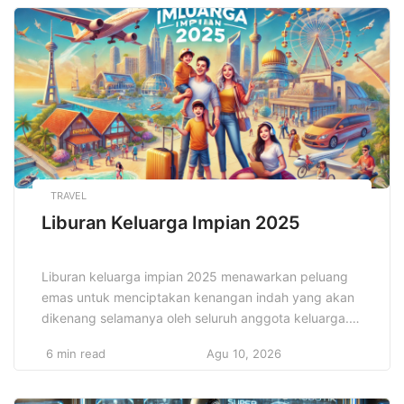
merumuskan langkah-langkah yang jelas untuk
mencapai tujuan jangka panjang. Hal ini
memungkinkan bisnis untuk bekerja secara terstruktur
[…]
TRAVEL
Liburan Keluarga Impian 2025
Liburan keluarga impian 2025 menawarkan peluang
emas untuk menciptakan kenangan indah yang akan
dikenang selamanya oleh seluruh anggota keluarga.
Dengan beragam destinasi yang menawarkan
6 min read
Agu 10, 2026
pengalaman menarik, mulai dari wisata alam yang
memukau, taman hiburan yang penuh kegembiraan,
hingga liburan budaya yang mendidik, pilihan untuk