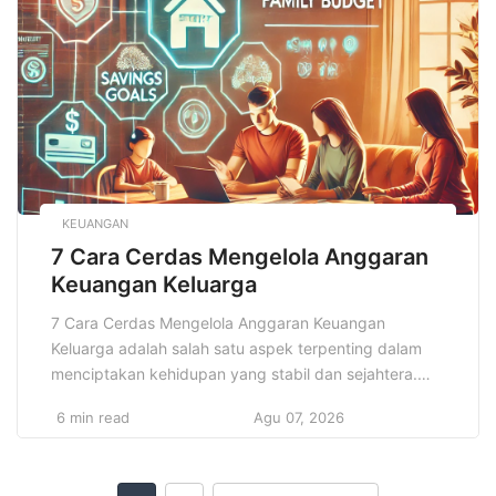
budaya setiap masyarakat. Salah satu cara paling
kuat […]
KEUANGAN
7 Cara Cerdas Mengelola Anggaran
Keuangan Keluarga
7 Cara Cerdas Mengelola Anggaran Keuangan
Keluarga adalah salah satu aspek terpenting dalam
menciptakan kehidupan yang stabil dan sejahtera.
Banyak keluarga yang berjuang untuk menjaga
6 min read
Agu 07, 2026
keseimbangan antara pendapatan dan pengeluaran,
serta memenuhi kebutuhan hidup sehari-hari tanpa
harus terjerat utang atau mengalami kesulitan finansial