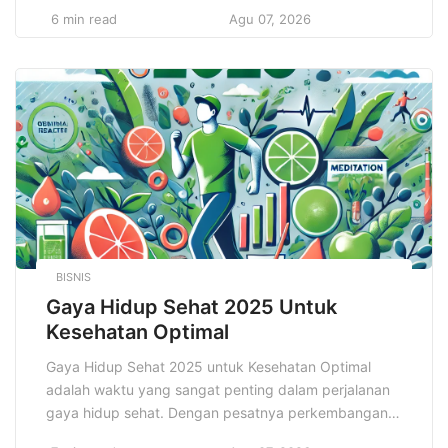
dari merek, logo memainkan peran yang jauh lebih
6 min read
Agu 07, 2026
besar daripada sekadar gambar atau simbol. Logo
adalah representasi pertama yang dilihat audiens dan
pelanggan potensial, dan sering kali menjadi faktor
penentu dalam keputusan mereka untuk terhubung
dengan […]
BISNIS
Gaya Hidup Sehat 2025 Untuk
Kesehatan Optimal
Gaya Hidup Sehat 2025 untuk Kesehatan Optimal
adalah waktu yang sangat penting dalam perjalanan
gaya hidup sehat. Dengan pesatnya perkembangan
teknologi dan pemahaman yang lebih dalam