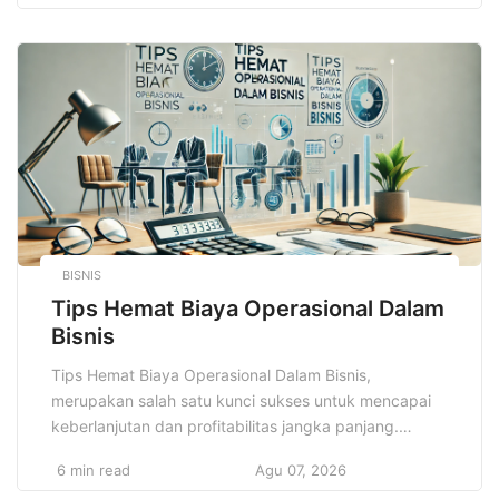
bagi pelajar dan mahasiswa. Di era globalisasi dan
persaingan yang semakin ketat, keterampilan ini
menjadi nilai tambah yang tak bisa diabaikan. […]
BISNIS
Tips Hemat Biaya Operasional Dalam
Bisnis
Tips Hemat Biaya Operasional Dalam Bisnis,
merupakan salah satu kunci sukses untuk mencapai
keberlanjutan dan profitabilitas jangka panjang.
Setiap bisnis, baik itu usaha kecil, menengah, atau
6 min read
Agu 07, 2026
besar, pasti memiliki biaya operasional yang harus