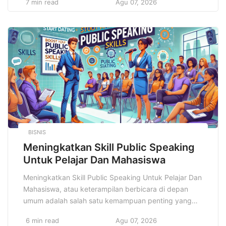
7 min read
Agu 07, 2026
mengenai kesehatan tubuh dan mental, kita memiliki
kesempatan untuk merancang dan menjalani
kehidupan yang lebih sehat, lebih bugar, dan lebih
seimbang. Di era digital ini, informasi mengenai gaya
hidup […]
BISNIS
Meningkatkan Skill Public Speaking
Untuk Pelajar Dan Mahasiswa
Meningkatkan Skill Public Speaking Untuk Pelajar Dan
Mahasiswa, atau keterampilan berbicara di depan
umum adalah salah satu kemampuan penting yang
tidak hanya berguna di dunia profesional, tetapi juga
6 min read
Agu 07, 2026
sangat relevan dalam dunia pendidikan, khususnya