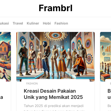
Frambrl
ukasi
Travel
Kuliner
Hobi
Fashion
FASHION
Kreasi Desain Pakaian
B
da
Unik yang Memikat 2025
u
Tahun 2025 di prediksi akan menjadi
Be