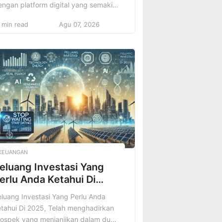
ngan platform digital yang semakin
erkembang, siapa pun memiliki
 min read
Agu 07, 2026
esempatan untuk berbagi
engalaman perjalanan mereka
ngan audiens yang lebih luas.
mun, untuk benar-benar jadi travel
ogger terkenal dan sukses, Anda
merlukan lebih dari sekadar hasrat
ntuk bepergian. Anda membutuhkan
rategi yang jelas, konsistensi, dan
emahaman […]
KEUANGAN
eluang Investasi Yang
erlu Anda Ketahui Di
025
luang Investasi Yang Perlu Anda
tahui Di 2025, Telah menghadirkan
rospek yang menjanjikan dalam dunia