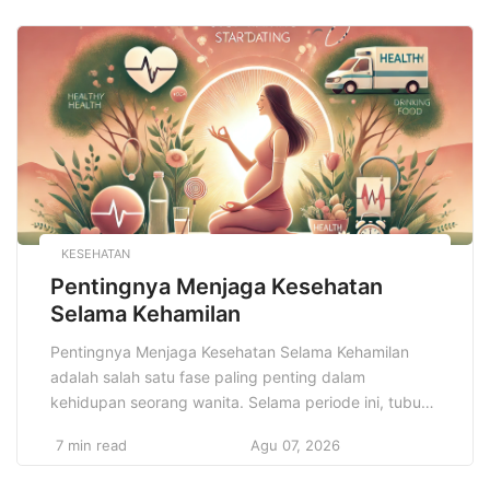
hingga perencanaan masa depan yang lebih aman
dan terjamin, pengelolaan keuangan yang bijaksana
sangat berperan dalam memastikan kesejahteraan
finansial. Namun, banyak orang […]
KESEHATAN
Pentingnya Menjaga Kesehatan
Selama Kehamilan
Pentingnya Menjaga Kesehatan Selama Kehamilan
adalah salah satu fase paling penting dalam
kehidupan seorang wanita. Selama periode ini, tubuh
mengalami berbagai perubahan fisik, hormonal, dan
7 min read
Agu 07, 2026
emosional yang memerlukan perhatian khusus agar
ibu dan janin tetap sehat. Kehamilan bukan hanya