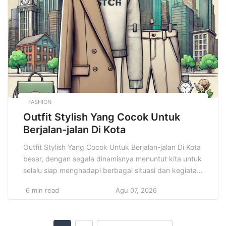
memengaruhi kualitas hidup kita dalam […]
FASHION
Outfit Stylish Yang Cocok Untuk
Berjalan-jalan Di Kota
Outfit Stylish Yang Cocok Untuk Berjalan-jalan Di Kota
besar, dengan segala dinamisnya menuntut kita untuk
selalu siap menghadapi berbagai situasi dan kegiatan.
Mulai dari menghadiri rapat, menjelajahi tempat
6 min read
Agu 07, 2026
wisata, hingga sekadar menghabiskan waktu di kafe
atau bersantai di taman kota, setiap aktivitas
memerlukan pakaian yang sesuai dengan kebutuhan