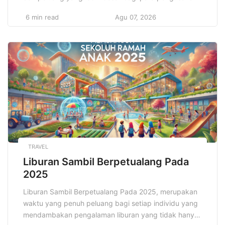
digital. Seiring dengan perubahan perilaku konsumen,
6 min read
Agu 07, 2026
kemajuan teknologi yang pesat, dan semakin
ketatnya kompetisi global, memulai dan
mempertahankan bisnis online yang sukses bukanlah
hal yang mudah. Oleh karena itu, penting bagi setiap
pemilik […]
TRAVEL
Liburan Sambil Berpetualang Pada
2025
Liburan Sambil Berpetualang Pada 2025, merupakan
waktu yang penuh peluang bagi setiap individu yang
mendambakan pengalaman liburan yang tidak hanya