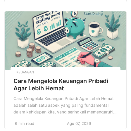
Papua, dengan cita rasa yang kaya dan bahan-bahan
lokal yang alami, telah menjadi salah satu daya tarik
utama bagi […]
KEUANGAN
Cara Mengelola Keuangan Pribadi
Agar Lebih Hemat
Cara Mengelola Keuangan Pribadi Agar Lebih Hemat
adalah salah satu aspek yang paling fundamental
dalam kehidupan kita, yang seringkali memengaruhi
banyak keputusan dan kualitas hidup kita sehari-hari.
6 min read
Agu 07, 2026
Dari bagaimana kita memenuhi kebutuhan sehari-hari