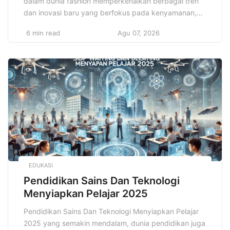
dalam dunia fashion memperkenalkan berbagai tren
dan inovasi baru yang berfokus pada kenyamanan,
keberlanjutan, dan gaya yang dapat diterima secara
6 min read
Agu 07, 2026
luas. Namun, di tengah perubahan yang cepat dan
tak terduga dalam industri fashion, satu hal tetap
konsisten: outfit elegan tetap menjadi pilihan yang
tidak hanya menarik […]
EDUKASI
Pendidikan Sains Dan Teknologi
Menyiapkan Pelajar 2025
Pendidikan Sains Dan Teknologi Menyiapkan Pelajar
2025 yang semakin mendalam, dunia pendidikan juga