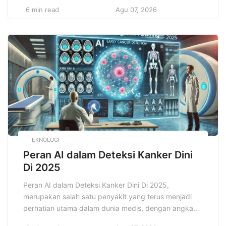
menyegarkan, tetapi juga penuh tantangan dan
6 min read
Agu 07, 2026
petualangan. Seiring dengan semakin populernya
konsep wisata berbasis pengalaman, wisata
petualangan telah menjadi salah satu pilihan utama
bagi para pelancong yang ingin merasakan sensasi
baru di luar rutinitas sehari-hari. […]
TEKNOLOGI
Peran AI dalam Deteksi Kanker Dini
Di 2025
Peran AI dalam Deteksi Kanker Dini Di 2025,
merupakan salah satu penyakit yang terus menjadi
perhatian utama dalam dunia medis, dengan angka
kematian yang masih tinggi meskipun kemajuan