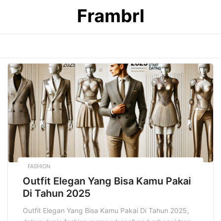
Skip
Frambrl
to
content
FASHION
Outfit Elegan Yang Bisa Kamu Pakai
Di Tahun 2025
Outfit Elegan Yang Bisa Kamu Pakai Di Tahun 2025,